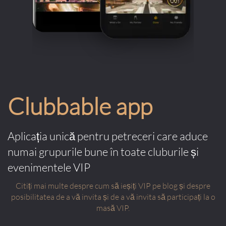
Clubbable app
Aplicația unică pentru petreceri care aduce
numai grupurile bune în toate cluburile și
evenimentele VIP
Citiți mai multe despre cum să ieșiți VIP pe blog și despre
posibilitatea de a vă invita și de a vă invita să participați la o
masă VIP.