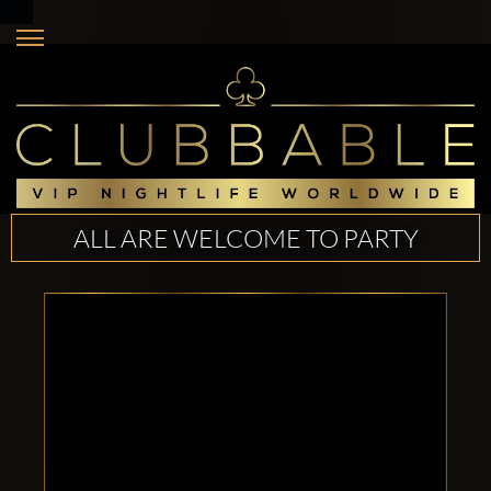
ALL ARE WELCOME TO PARTY