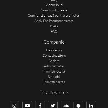
Videoclipuri
Cum funcționează
Cum funcționează pentru promoteri
Apply For Promoter Access
Presa
FAQ
Companie
Despre noi
Contactează-ne
Cariere
Administrator
Trimiteți locația
Statistici
Trimiteți partea
Întâlnește-ne