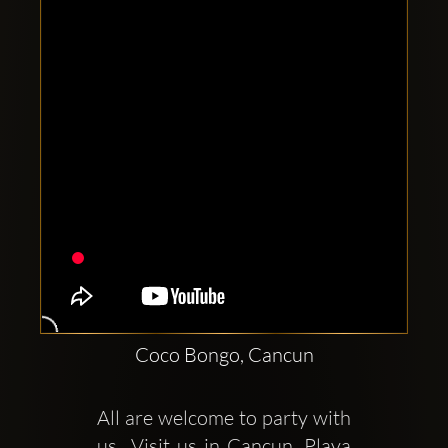
Clubbable
Conturi
sociale:
Coco Bongo, Cancun
All are welcome to party with 
us  Visit us in Cancun, Playa 