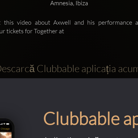
Amnesia, Ibiza
 this video about Axwell and his performance at 
r tickets for Together at
escarcă Clubbable aplicația acu
Clubbable a