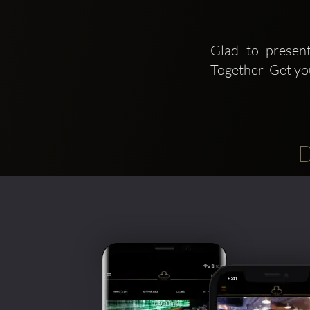
Glad to present
Together  Get you
D