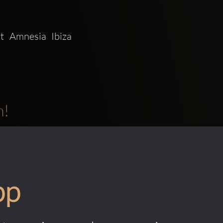
Amnesia Ibiza   
m!
pp