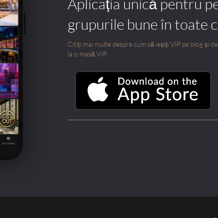
Aplicația unică pentru p
grupurile bune în toate 
Citiți mai multe despre cum să ieșiți VIP pe blog și des
la o masă VIP.