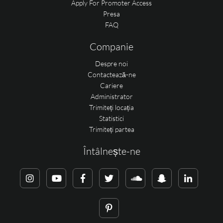
Apply For Promoter Access
Presa
FAQ
Companie
Despre noi
Contactează-ne
Cariere
Administrator
Trimiteți locația
Statistici
Trimiteți partea
Întâlnește-ne