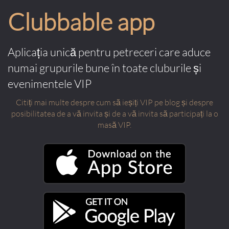
Clubbable app
Aplicația unică pentru petreceri care aduce
numai grupurile bune în toate cluburile și
evenimentele VIP
Citiți mai multe despre cum să ieșiți VIP pe blog și despre
posibilitatea de a vă invita și de a vă invita să participați la o
masă VIP.