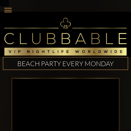
BEACH PARTY EVERY MONDAY