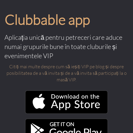
Clubbable app
Aplicația unică pentru petreceri care aduce
numai grupurile bune în toate cluburile și
evenimentele VIP
Citiți mai multe despre cum să ieșiți VIP pe blog și despre
posibilitatea de a vă invita și de a vă invita să participați la o
masă VIP.