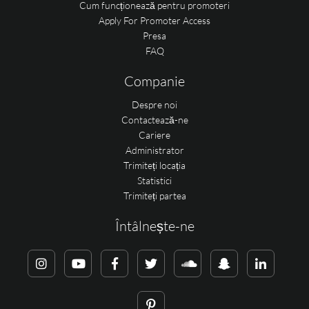
Cum funcționează pentru promoteri
Apply For Promoter Access
Presa
FAQ
Companie
Despre noi
Contactează-ne
Cariere
Administrator
Trimiteți locația
Statistici
Trimiteți partea
Întâlnește-ne