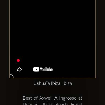
Clubbable
Conturi
sociale:
Ushuaïa Ibiza, Ibiza
Best of Axwell Λ Ingrosso at 
Ushuaïa Ibiza Beach Hotel  