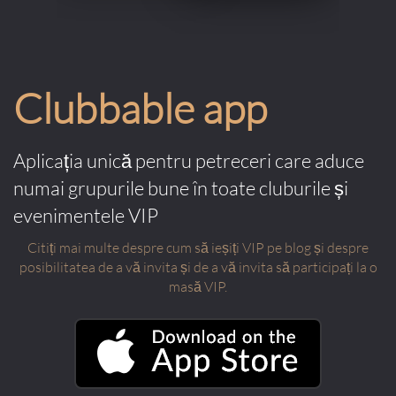
Clubbable app
Aplicația unică pentru petreceri care aduce
numai grupurile bune în toate cluburile și
evenimentele VIP
Citiți mai multe despre cum să ieșiți VIP pe blog și despre
posibilitatea de a vă invita și de a vă invita să participați la o
masă VIP.