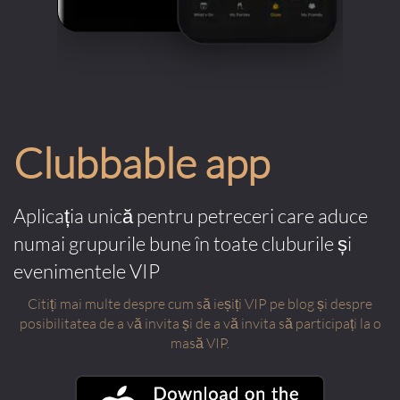
Clubbable app
Aplicația unică pentru petreceri care aduce
numai grupurile bune în toate cluburile și
evenimentele VIP
Citiți mai multe despre cum să ieșiți VIP pe blog și despre
posibilitatea de a vă invita și de a vă invita să participați la o
masă VIP.