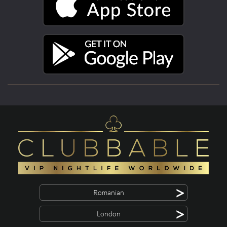
>
Romanian
>
London