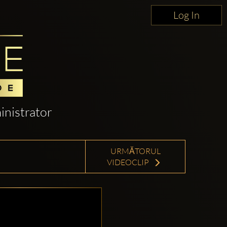
Log In
nistrator
URMĂTORUL
VIDEOCLIP