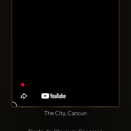
Clubbable
Conturi
sociale:
The City, Cancun