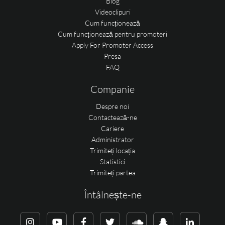
Blog
Videoclipuri
Cum funcționează
Cum funcționează pentru promoteri
Apply For Promoter Access
Presa
FAQ
Companie
Despre noi
Contactează-ne
Cariere
Administrator
Trimiteți locația
Statistici
Trimiteți partea
Întâlnește-ne