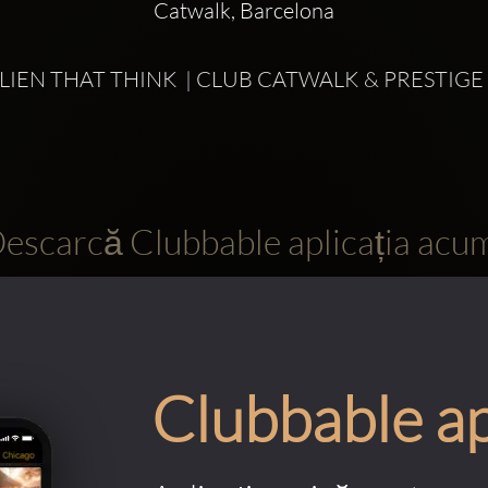
Catwalk, Barcelona
| ALIEN THAT THINK  | CLUB CATWALK & PRESTI
escarcă Clubbable aplicația acu
Clubbable a