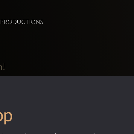
GE PRODUCTIONS 
m!
pp