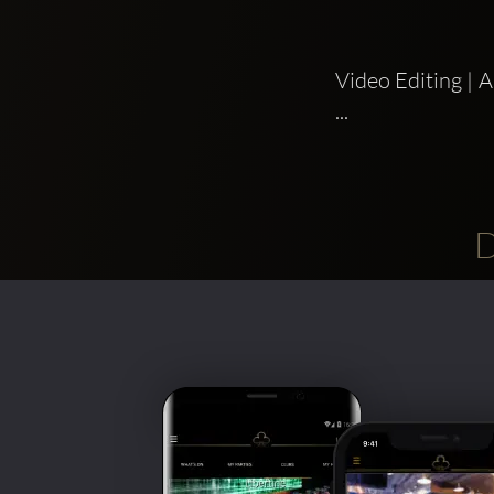
Video Editing 
...
D