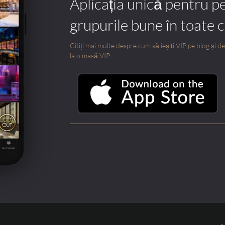
Aplicația unică pentru p
grupurile bune în toate 
Citiți mai multe despre cum să ieșiți VIP pe blog și des
la o masă VIP.