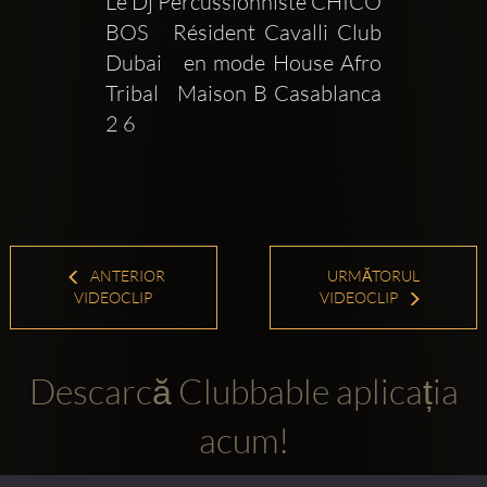
Le Dj Percussionniste CHICO 
BOS   Résident Cavalli Club 
Dubai   en mode House Afro 
Tribal   Maison B Casablanca   
2 6
ANTERIOR
URMĂTORUL
VIDEOCLIP
VIDEOCLIP
Descarcă Clubbable aplicația
acum!