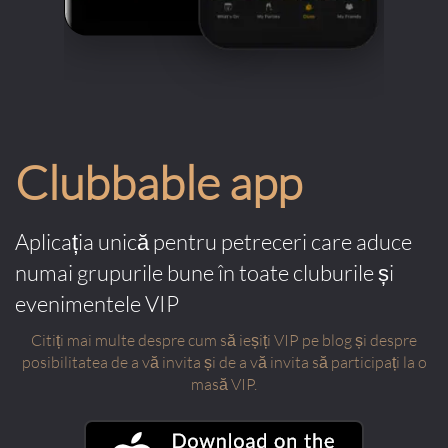
Clubbable app
Aplicația unică pentru petreceri care aduce
numai grupurile bune în toate cluburile și
evenimentele VIP
Citiți mai multe despre cum să ieșiți VIP pe blog și despre
posibilitatea de a vă invita și de a vă invita să participați la o
masă VIP.