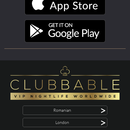
>
Romanian
>
London