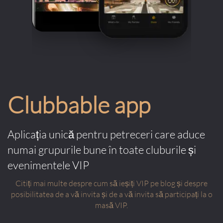
Clubbable app
Aplicația unică pentru petreceri care aduce
numai grupurile bune în toate cluburile și
evenimentele VIP
Citiți mai multe despre cum să ieșiți VIP pe blog și despre
posibilitatea de a vă invita și de a vă invita să participați la o
masă VIP.