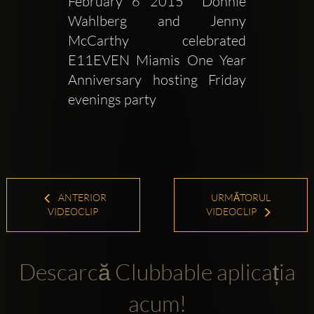
February 6 2015  Donnie 
Wahlberg and Jenny 
McCarthy celebrated 
E11EVEN Miamis One Year 
Anniversary hosting Friday 
evenings party
ANTERIOR
URMĂTORUL
VIDEOCLIP
VIDEOCLIP
Descarcă Clubbable aplicația
acum!