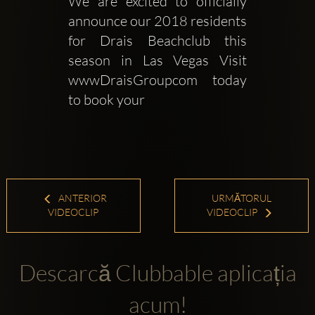
We are excited to officially 
announce our 2018 residents 
for Drais Beachclub this 
season in Las Vegas Visit 
wwwDraisGroupcom today 
to book your 
ANTERIOR
URMĂTORUL
VIDEOCLIP
VIDEOCLIP
Descarcă Clubbable aplicația
acum!