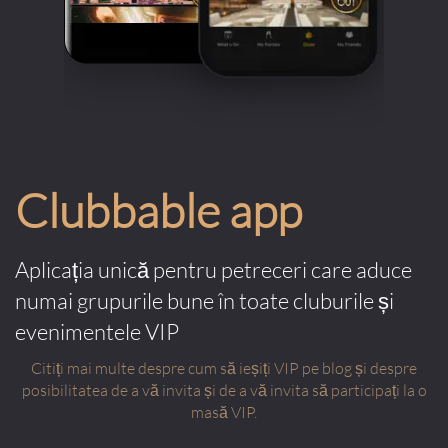
Clubbable app
Aplicația unică pentru petreceri care aduce
numai grupurile bune în toate cluburile și
evenimentele VIP
Citiți mai multe despre cum să ieșiți VIP pe blog și despre
posibilitatea de a vă invita și de a vă invita să participați la o
masă VIP.