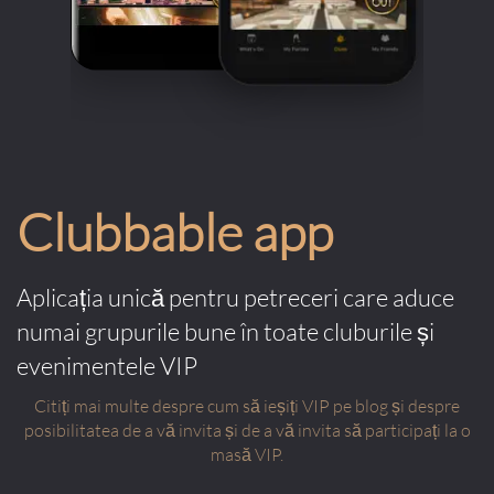
Clubbable app
Aplicația unică pentru petreceri care aduce
numai grupurile bune în toate cluburile și
evenimentele VIP
Citiți mai multe despre cum să ieșiți VIP pe blog și despre
posibilitatea de a vă invita și de a vă invita să participați la o
masă VIP.