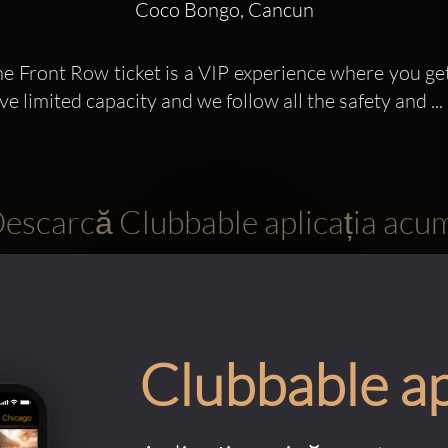
Coco Bongo, Cancun
e Front Row ticket is a VIP experience where you get
 limited capacity and we follow all the safety and ...
escarcă Clubbable aplicația acu
Clubbable a