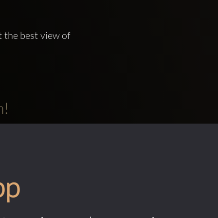
 the best view of 
m!
pp