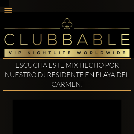
ESCUCHA ESTE MIX HECHO POR
NUESTRO DJ RESIDENTE EN PLAYA DEL
CARMEN!