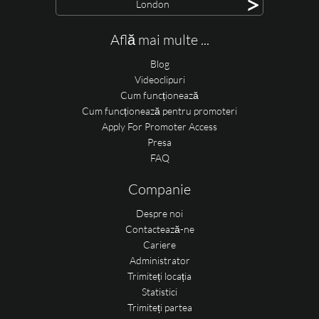
>
London
Află mai multe ...
Blog
Videoclipuri
Cum funcționează
Cum funcționează pentru promoteri
Apply For Promoter Access
Presa
FAQ
Companie
Despre noi
Contactează-ne
Cariere
Administrator
Trimiteți locația
Statistici
Trimiteți partea