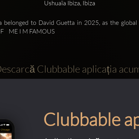
Ushuaïa Ibiza, Ibiza
 belonged to David Guetta in 2025, as the global 
 F    ME I M FAMOUS
escarcă Clubbable aplicația acu
Clubbable a