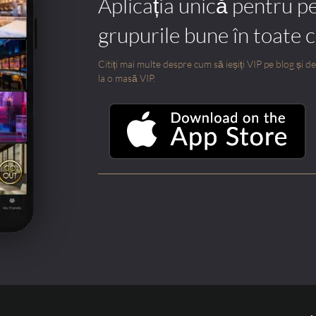
Aplicația unică pentru p
grupurile bune în toate 
Citiți mai multe despre cum să ieșiți VIP pe blog și des
la o masă VIP.