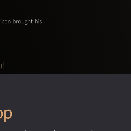
icon brought his 
m!
pp