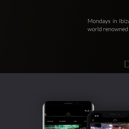
Mondays in Ibiza
world renowned
D