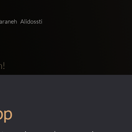
aneh Alidossti 
m!
pp