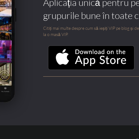
Aplicația unică pentru p
grupurile bune în toate 
Citiți mai multe despre cum să ieșiți VIP pe blog și des
la o masă VIP.