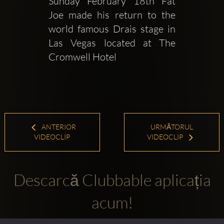
Sunday February 18th Fat 
Joe made his return to the 
world famous Drais stage in 
Las Vegas located at The 
Cromwell Hotel
ANTERIOR
URMĂTORUL
VIDEOCLIP
VIDEOCLIP
Descarcă Clubbable aplicația
acum!