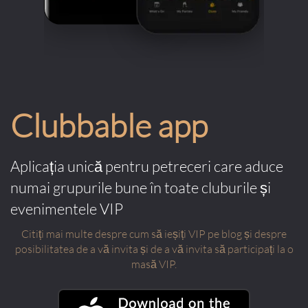
Clubbable app
Aplicația unică pentru petreceri care aduce
numai grupurile bune în toate cluburile și
evenimentele VIP
Citiți mai multe despre cum să ieșiți VIP pe blog și despre
posibilitatea de a vă invita și de a vă invita să participați la o
masă VIP.