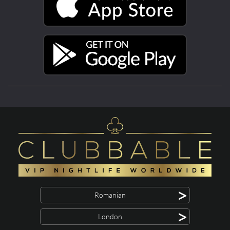
>
Romanian
>
London