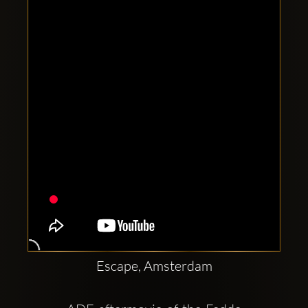
Clubbable
Conturi
sociale:
Escape, Amsterdam