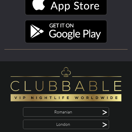
>
Romanian
>
London