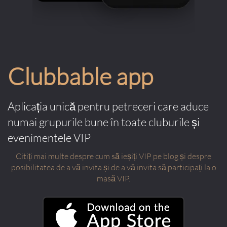
Clubbable app
Aplicația unică pentru petreceri care aduce
numai grupurile bune în toate cluburile și
evenimentele VIP
Citiți mai multe despre cum să ieșiți VIP pe blog și despre
posibilitatea de a vă invita și de a vă invita să participați la o
masă VIP.