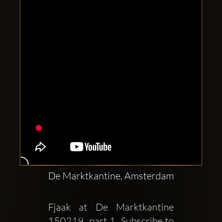
Clubbable
Conturi
sociale:
De Marktkantine, Amsterdam
Fjaak at De Marktkantine  
150219  part 1  Subscribe to 