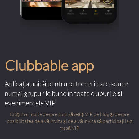
Clubbable app
Aplicația unică pentru petreceri care aduce
numai grupurile bune în toate cluburile și
evenimentele VIP
Citiți mai multe despre cum să ieșiți VIP pe blog și despre
posibilitatea de a vă invita și de a vă invita să participați la o
masă VIP.