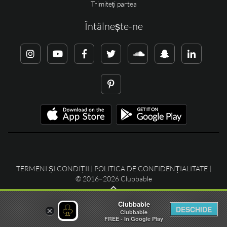
Trimiteți partea
Întâlnește-ne
TERMENI ȘI CONDIȚII
|
POLITICA DE CONFIDENȚIALITATE
|
© 2016–2026 Clubbable
Clubbable
DESCHIDE
×
Clubbable
FREE - In Google Play