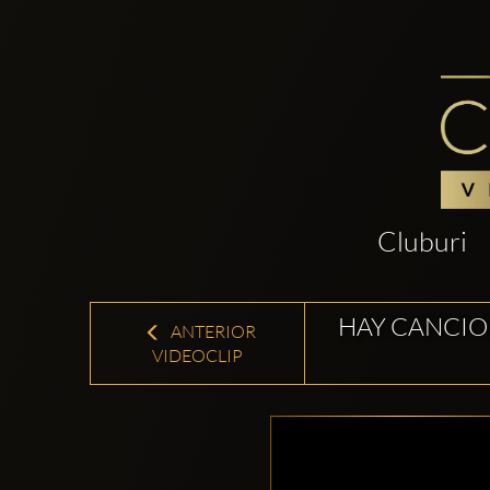
Cluburi
HAY CANCIO
ANTERIOR
VIDEOCLIP