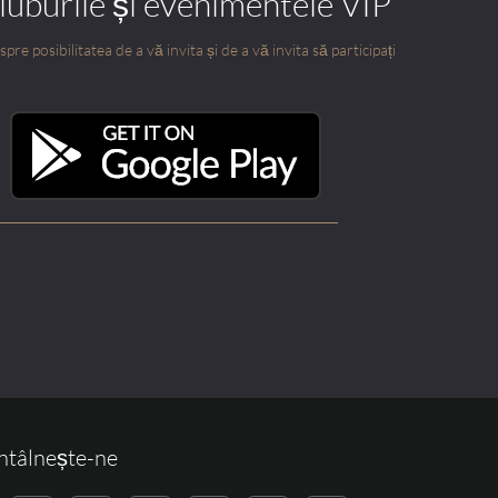
cluburile și evenimentele VIP
pre posibilitatea de a vă invita și de a vă invita să participați
ntâlnește-ne