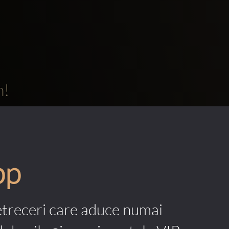
m!
pp
etreceri care aduce numai