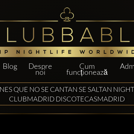
Blog
Despre
Cum
Admi
noi
funcționează
NES QUE NO SE CANTAN SE SALTAN NIGH
CLUBMADRID DISCOTECASMADRID