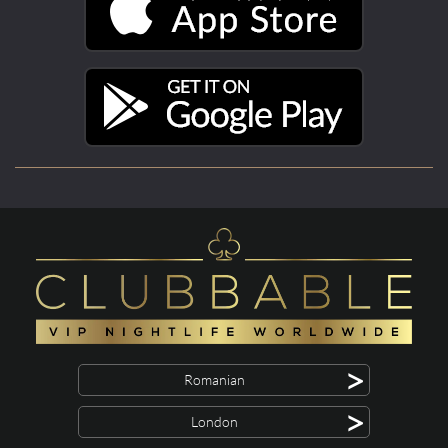
>
Romanian
>
London