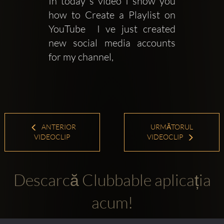
In today s video I show you 
how to Create a Playlist on 
YouTube  I ve just created 
new social media accounts 
for my channel,
ANTERIOR
URMĂTORUL
VIDEOCLIP
VIDEOCLIP
Descarcă Clubbable aplicația
acum!