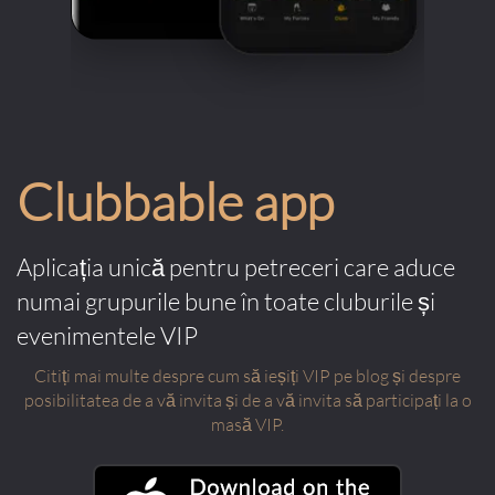
Clubbable app
Aplicația unică pentru petreceri care aduce
numai grupurile bune în toate cluburile și
evenimentele VIP
Citiți mai multe despre cum să ieșiți VIP pe blog și despre
posibilitatea de a vă invita și de a vă invita să participați la o
masă VIP.