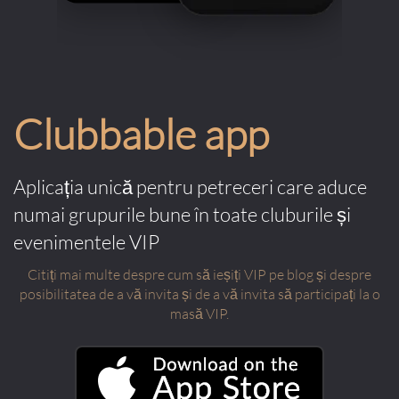
Clubbable app
Aplicația unică pentru petreceri care aduce
numai grupurile bune în toate cluburile și
evenimentele VIP
Citiți mai multe despre cum să ieșiți VIP pe blog și despre
posibilitatea de a vă invita și de a vă invita să participați la o
masă VIP.