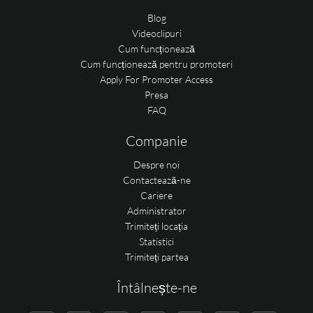
Blog
Videoclipuri
Cum funcționează
Cum funcționează pentru promoteri
Apply For Promoter Access
Presa
FAQ
Companie
Despre noi
Contactează-ne
Cariere
Administrator
Trimiteți locația
Statistici
Trimiteți partea
Întâlnește-ne