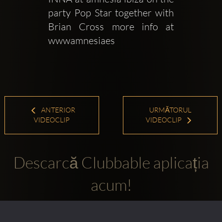
party Pop Star together with 
Brian Cross more info at 
wwwamnesiaes
ANTERIOR
URMĂTORUL
VIDEOCLIP
VIDEOCLIP
Descarcă Clubbable aplicația
acum!