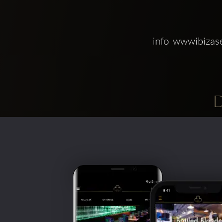
 info  wwwibiza
D