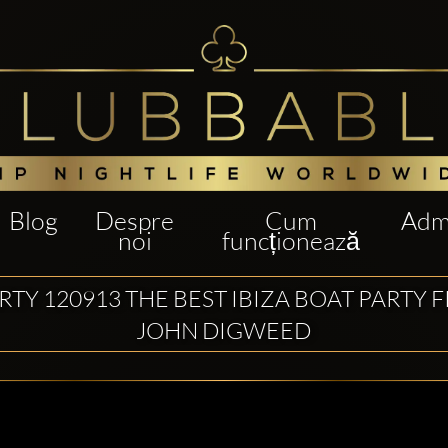
Blog
Despre
Cum
Admi
noi
funcționează
ARTY 120913 THE BEST IBIZA BOAT PARTY F
JOHN DIGWEED