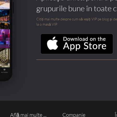
grupurile bune în toate 
Citiți mai multe despre cum să ieșiți VIP pe blog și des
la o masă VIP.
Află mai multe ...
Companie
Î