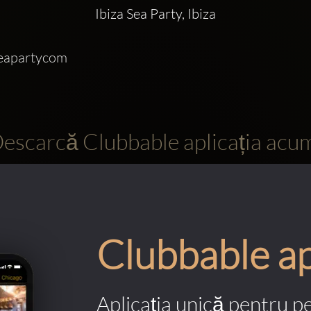
Ibiza Sea Party, Ibiza
seapartycom
escarcă Clubbable aplicația acu
Clubbable a
Aplicația unică pentru p