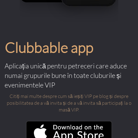
Clubbable app
Aplicația unică pentru petreceri care aduce
numai grupurile bune în toate cluburile și
evenimentele VIP
Citiți mai multe despre cum să ieșiți VIP pe blog și despre
posibilitatea de a vă invita și de a vă invita să participați la o
masă VIP.