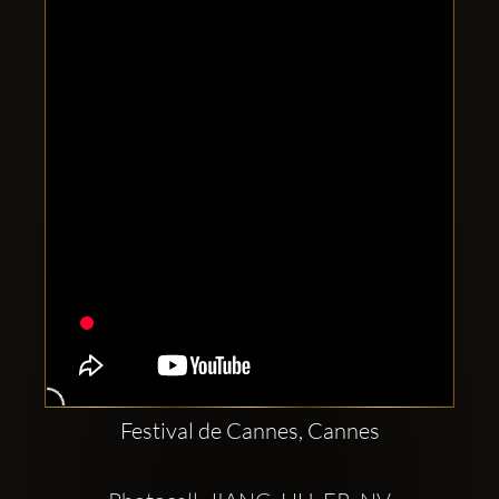
Clubbable
Conturi
sociale:
Festival de Cannes, Cannes