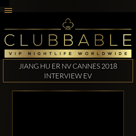
JIANG HU ER NV CANNES 2018
INTERVIEW EV