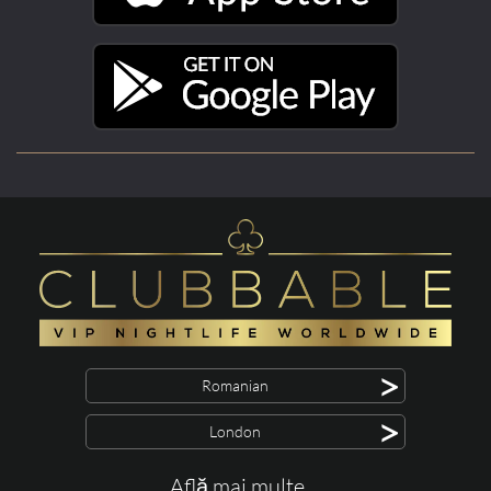
>
Romanian
>
London
Află mai multe ...