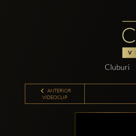
Cluburi
ANTERIOR
VIDEOCLIP