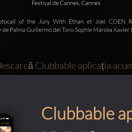
Festival de Cannes, Cannes
otocall of the Jury With Ethan et Joel COEN Ro
 de Palma Guillermo del Toro Sophie Marcea Xavier 
escarcă Clubbable aplicația acu
Clubbable a