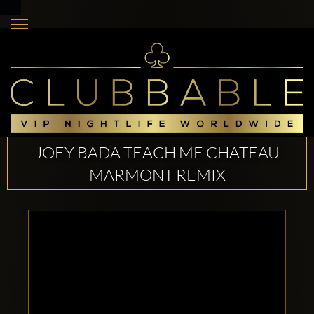
JOEY BADA TEACH ME CHATEAU
MARMONT REMIX