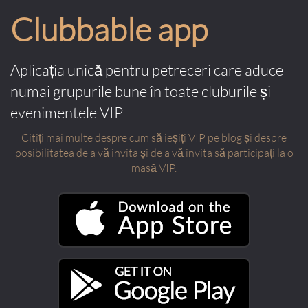
Clubbable app
Aplicația unică pentru petreceri care aduce
numai grupurile bune în toate cluburile și
evenimentele VIP
Citiți mai multe despre cum să ieșiți VIP pe blog și despre
posibilitatea de a vă invita și de a vă invita să participați la o
masă VIP.