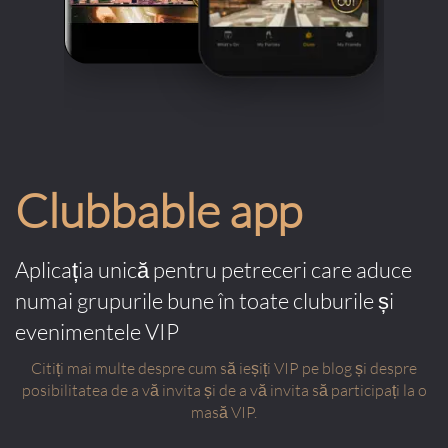
Clubbable app
Aplicația unică pentru petreceri care aduce
numai grupurile bune în toate cluburile și
evenimentele VIP
Citiți mai multe despre cum să ieșiți VIP pe blog și despre
posibilitatea de a vă invita și de a vă invita să participați la o
masă VIP.