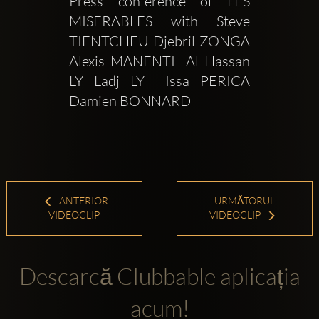
Press conference of LES 
MISERABLES with Steve 
TIENTCHEU Djebril ZONGA  
Alexis MANENTI  Al Hassan 
LY Ladj LY  Issa PERICA 
Damien BONNARD 
ANTERIOR
URMĂTORUL
VIDEOCLIP
VIDEOCLIP
Descarcă Clubbable aplicația
acum!