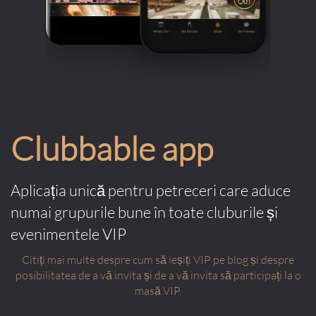
Clubbable app
Aplicația unică pentru petreceri care aduce
numai grupurile bune în toate cluburile și
evenimentele VIP
Citiți mai multe despre cum să ieșiți VIP pe blog și despre
posibilitatea de a vă invita și de a vă invita să participați la o
masă VIP.