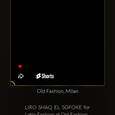
Clubbable
Conturi
sociale:
Old Fashion, Milan
LIRO SHAQ EL SOFOKE for 
Latin Fashion at Old Fashion