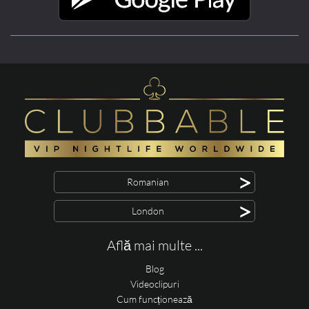
>
Romanian
>
London
Află mai multe ...
Blog
Videoclipuri
Cum funcționează