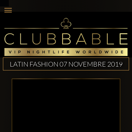
LATIN FASHION 07 NOVEMBRE 2019