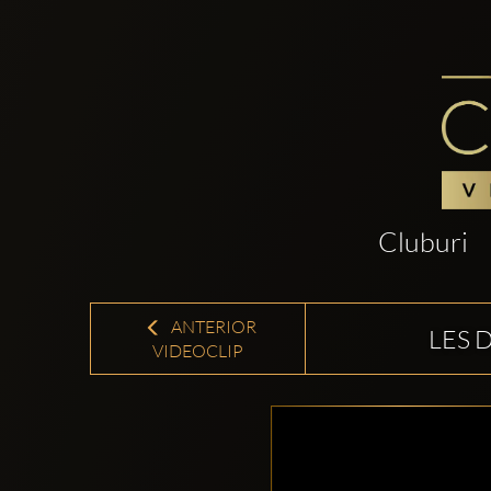
Cluburi
ANTERIOR
LES 
VIDEOCLIP