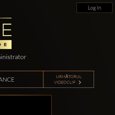
Log In
nistrator
URMĂTORUL
SANCE
VIDEOCLIP