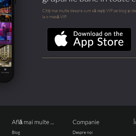
Citiți mai multe despre cum să ieșiți VIP pe blog și des
la o masă VIP.
Află mai multe ...
Companie
Î
Blog
Despre noi