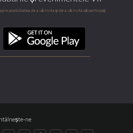
pre posibilitatea de a vă invita și de a vă invita să participați
ntâlnește-ne