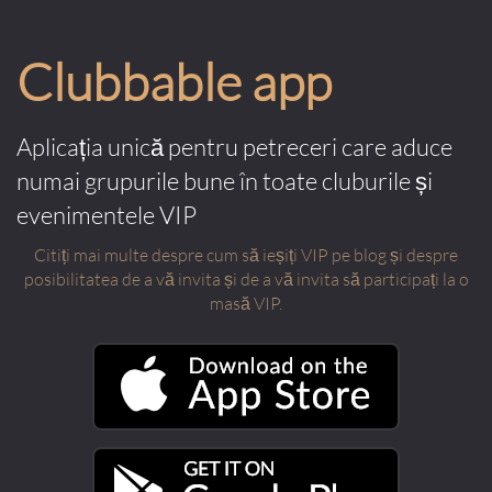
Clubbable app
Aplicația unică pentru petreceri care aduce
numai grupurile bune în toate cluburile și
evenimentele VIP
Citiți mai multe despre cum să ieșiți VIP pe blog și despre
posibilitatea de a vă invita și de a vă invita să participați la o
masă VIP.