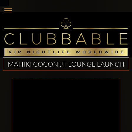
MAHIKI COCONUT LOUNGE LAUNCH