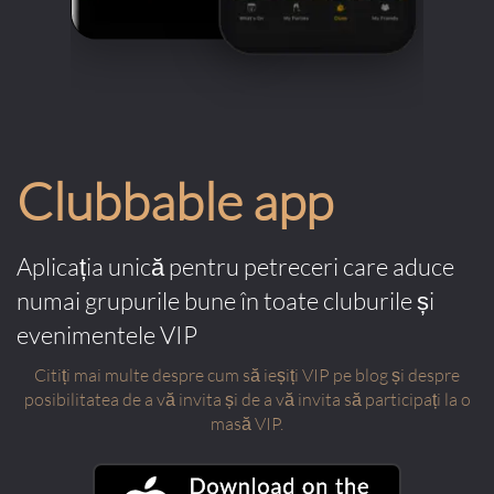
Clubbable app
Aplicația unică pentru petreceri care aduce
numai grupurile bune în toate cluburile și
evenimentele VIP
Citiți mai multe despre cum să ieșiți VIP pe blog și despre
posibilitatea de a vă invita și de a vă invita să participați la o
masă VIP.