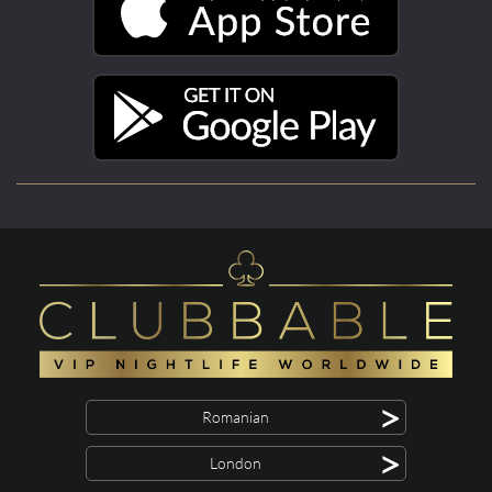
>
Romanian
>
London