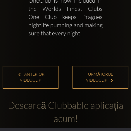
OneClub is now included in 
the Worlds Finest Clubs   
One Club keeps Pragues 
nightlife pumping and making 
sure that every night 
ANTERIOR
URMĂTORUL
VIDEOCLIP
VIDEOCLIP
Descarcă Clubbable aplicația
acum!