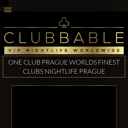
ONE CLUB PRAGUE WORLDS FINEST
CLUBS NIGHTLIFE PRAGUE