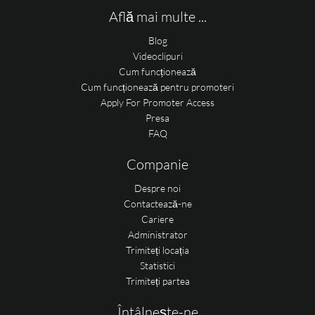
Află mai multe ...
Blog
Videoclipuri
Cum funcționează
Cum funcționează pentru promoteri
Apply For Promoter Access
Presa
FAQ
Companie
Despre noi
Contactează-ne
Cariere
Administrator
Trimiteți locația
Statistici
Trimiteți partea
Întâlnește-ne