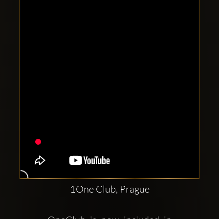
Clubbable
Conturi
sociale:
1One Club, Prague