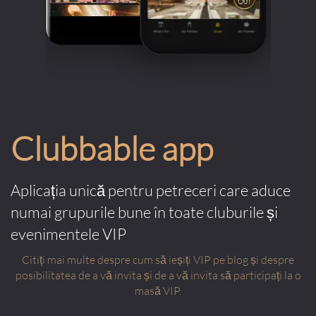
Clubbable app
Aplicația unică pentru petreceri care aduce
numai grupurile bune în toate cluburile și
evenimentele VIP
Citiți mai multe despre cum să ieșiți VIP pe blog și despre
posibilitatea de a vă invita și de a vă invita să participați la o
masă VIP.