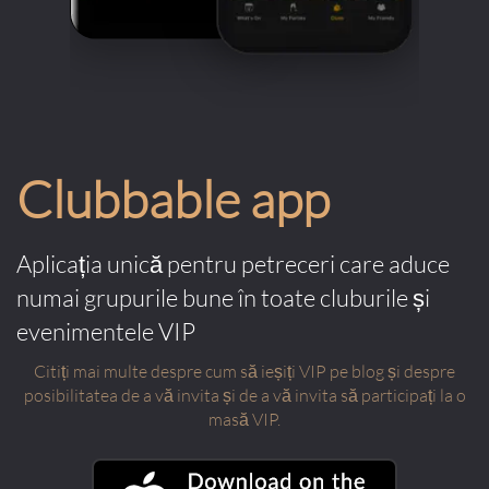
Clubbable app
Aplicația unică pentru petreceri care aduce
numai grupurile bune în toate cluburile și
evenimentele VIP
Citiți mai multe despre cum să ieșiți VIP pe blog și despre
posibilitatea de a vă invita și de a vă invita să participați la o
masă VIP.