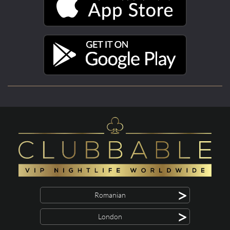
>
Romanian
>
London