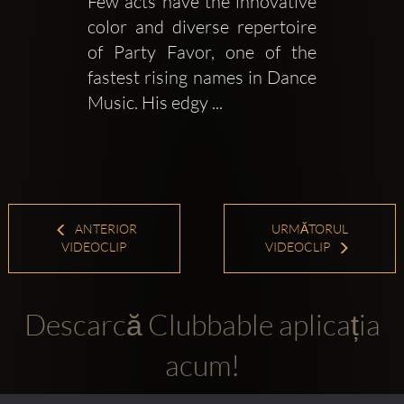
Few acts have the innovative 
color and diverse repertoire 
of Party Favor, one of the 
fastest rising names in Dance 
Music. His edgy ...
ANTERIOR
URMĂTORUL
VIDEOCLIP
VIDEOCLIP
Descarcă Clubbable aplicația
acum!