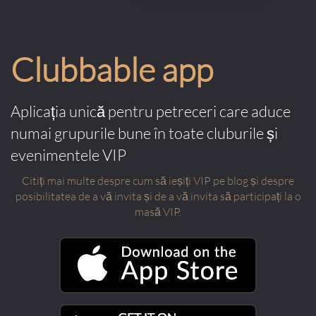
Clubbable app
Aplicația unică pentru petreceri care aduce
numai grupurile bune în toate cluburile și
evenimentele VIP
Citiți mai multe despre cum să ieșiți VIP pe blog și despre
posibilitatea de a vă invita și de a vă invita să participați la o
masă VIP.