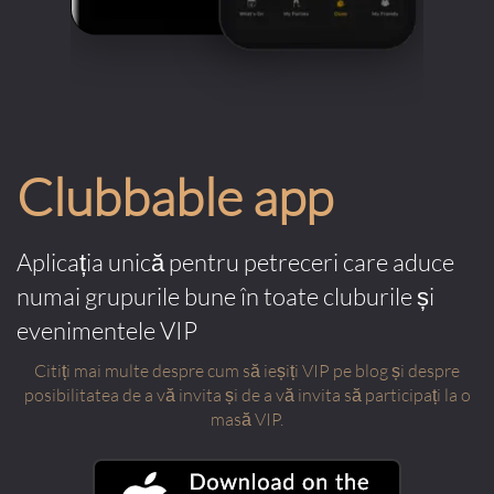
Clubbable app
Aplicația unică pentru petreceri care aduce
numai grupurile bune în toate cluburile și
evenimentele VIP
Citiți mai multe despre cum să ieșiți VIP pe blog și despre
posibilitatea de a vă invita și de a vă invita să participați la o
masă VIP.