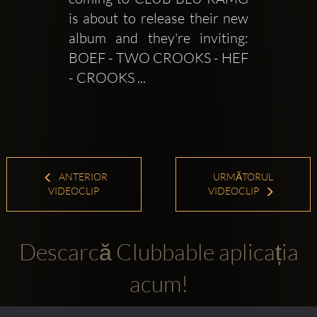
is about to release their new 
album and they're inviting: 
BOEF - TWO CROOKS - HEF 
- CROOKS ...
ANTERIOR
URMĂTORUL
VIDEOCLIP
VIDEOCLIP
Descarcă Clubbable aplicația
acum!