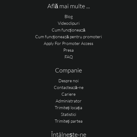
Află mai multe ...
Blog
Videoclipuri
Cum funcționează
Cum funcționează pentru promoteri
Apply For Promoter Access
Presa
FAQ
Companie
Despre noi
Contactează-ne
Cariere
Administrator
Trimiteți locația
Statistici
Trimiteți partea
Întâlnește-ne