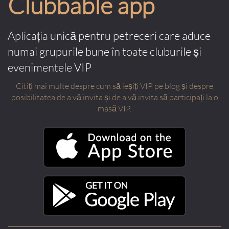
Clubbable app
Aplicația unică pentru petreceri care aduce
numai grupurile bune în toate cluburile și
evenimentele VIP
Citiți mai multe despre cum să ieșiți VIP pe blog și despre
posibilitatea de a vă invita și de a vă invita să participați la o
masă VIP.