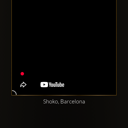
Clubbable
Conturi
sociale:
Shoko, Barcelona