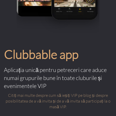
Clubbable app
Aplicația unică pentru petreceri care aduce
numai grupurile bune în toate cluburile și
evenimentele VIP
Citiți mai multe despre cum să ieșiți VIP pe blog și despre
posibilitatea de a vă invita și de a vă invita să participați la o
masă VIP.