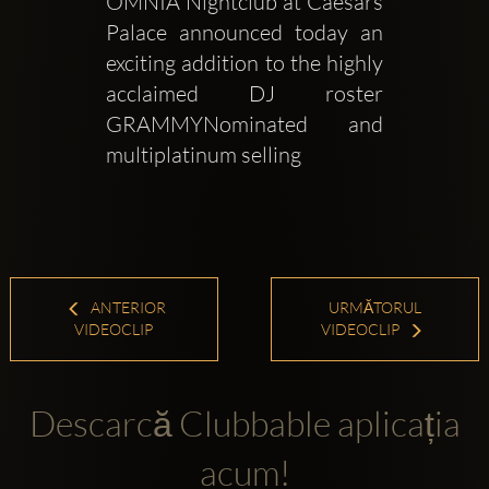
OMNIA Nightclub at Caesars 
Palace announced today an 
exciting addition to the highly 
acclaimed DJ roster 
GRAMMYNominated and 
multiplatinum selling 
ANTERIOR
URMĂTORUL
VIDEOCLIP
VIDEOCLIP
Descarcă Clubbable aplicația
acum!