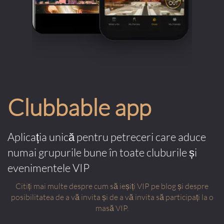
Clubbable app
Aplicația unică pentru petreceri care aduce
numai grupurile bune în toate cluburile și
evenimentele VIP
Citiți mai multe despre cum să ieșiți VIP pe blog și despre
posibilitatea de a vă invita și de a vă invita să participați la o
masă VIP.