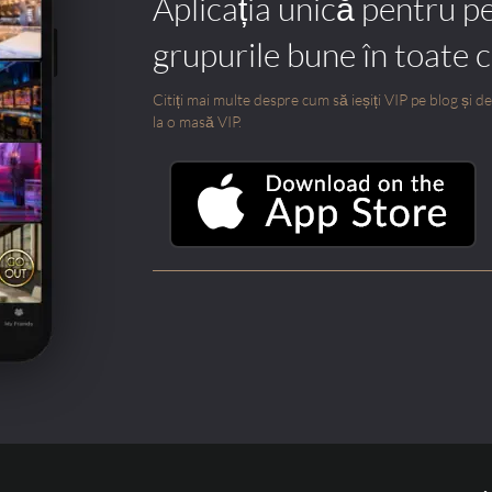
Aplicația unică pentru p
grupurile bune în toate 
Citiți mai multe despre cum să ieșiți VIP pe blog și des
la o masă VIP.