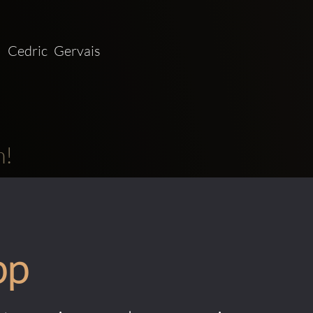
Cedric Gervais 
m!
pp