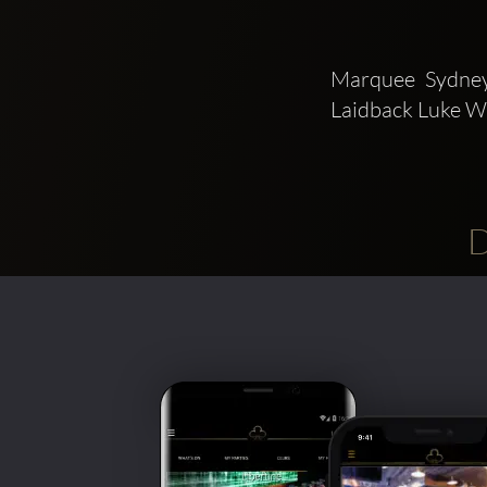
Marquee Sydney
Laidback Luke W
D