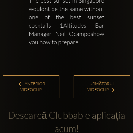
The best sunset in Singapore 
wouldnt be the same without 
one of the best sunset 
cocktails 1Altitudes Bar 
Manager Neil Ocamposhow 
you how to prepare 
ANTERIOR
URMĂTORUL
VIDEOCLIP
VIDEOCLIP
Descarcă Clubbable aplicația
acum!