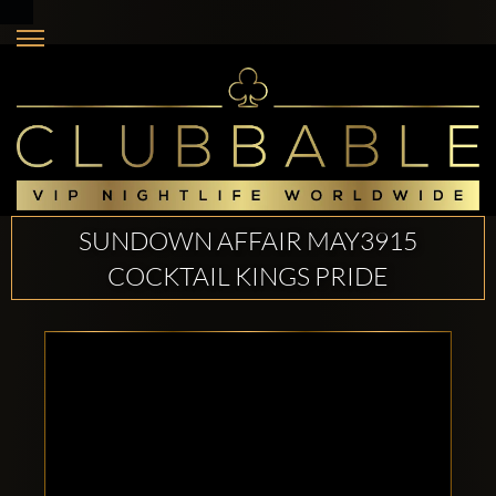
SUNDOWN AFFAIR MAY3915
COCKTAIL KINGS PRIDE