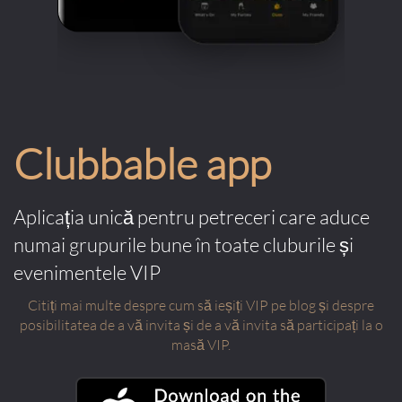
Clubbable app
Aplicația unică pentru petreceri care aduce
numai grupurile bune în toate cluburile și
evenimentele VIP
Citiți mai multe despre cum să ieșiți VIP pe blog și despre
posibilitatea de a vă invita și de a vă invita să participați la o
masă VIP.