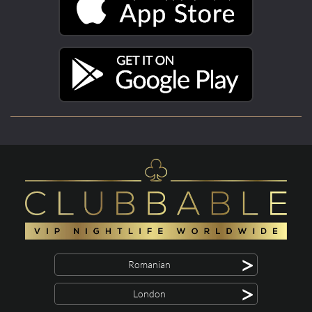
>
Romanian
>
London