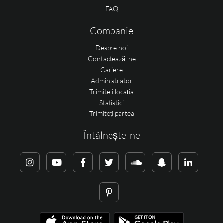
FAQ
Companie
Despre noi
Contactează-ne
Cariere
Administrator
Trimiteți locația
Statistici
Trimiteți partea
Întâlnește-ne