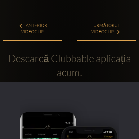
ANTERIOR
URMĂTORUL
VIDEOCLIP
VIDEOCLIP
Descarcă Clubbable aplicația
acum!