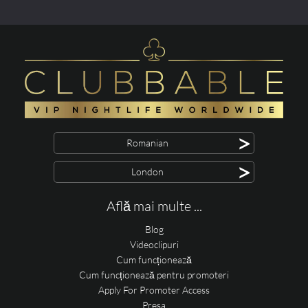
>
Romanian
>
London
Află mai multe ...
Blog
Videoclipuri
Cum funcționează
Cum funcționează pentru promoteri
Apply For Promoter Access
Presa